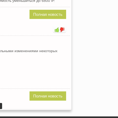
имость уменьшиться до 6800 IP.
Полная новость
А
тельными изменениями некоторых
Полная новость