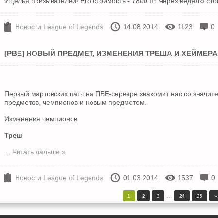
Ущелья призывателей! Его стоимость - 7800 IP. Через неделю сто
Новости League of Legends
14.08.2014
1123
0
[PBE] НОВЫЙ ПРЕДМЕТ, ИЗМЕНЕНИЯ ТРЕША И ХЕЙМЕР
Первый мартовских патч на ПБЕ-сервере знакомит нас со значи
предметов, чемпионов и новым предметом.
Изменения чемпионов
Треш
...
Читать дальше »
Новости League of Legends
01.03.2014
1537
0
...
1
2
3
24
25
»